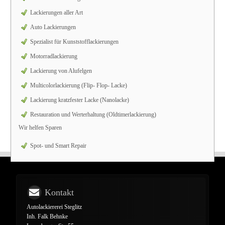
Lackierungen aller Art
Auto Lackierungen
Spezialist für Kunststofflackierungen
Motorradlackierung
Lackierung von Alufelgen
Multicolorlackierung (Flip- Flop- Lacke)
Lackierung kratzfester Lacke (Nanolacke)
Restauration und Werterhaltung (Oldtimerlackierung)
Wir helfen Sparen
Spot- und Smart Repair
Kontakt
Autolackiererei Steglitz
Inh. Falk Behnke